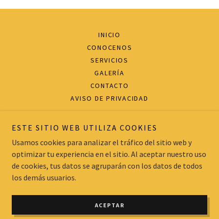
INICIO
CONOCENOS
SERVICIOS
GALERÍA
CONTACTO
AVISO DE PRIVACIDAD
ESTE SITIO WEB UTILIZA COOKIES
Usamos cookies para analizar el tráfico del sitio web y
optimizar tu experiencia en el sitio. Al aceptar nuestro uso
utopiK180
de cookies, tus datos se agruparán con los datos de todos
¡Llámanos!
+52 33 25 07 27 57
los demás usuarios.
Copyright © 2026 utopiK180 - Todos los derechos reservados.
ACEPTAR